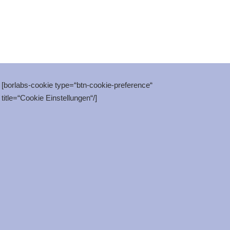
[borlabs-cookie type=“btn-cookie-preference“
title=“Cookie Einstellungen“/]